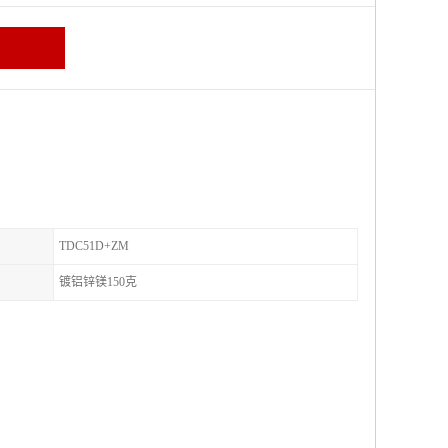
TDC51D+ZM
镀铝锌镁150克