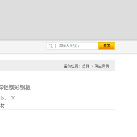
当前位置：
首页
->
供应商机
锌铝镁彩钢板
览数：130
钢材