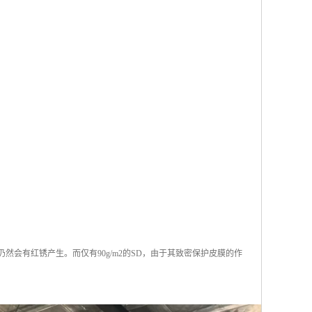
仍然会有红锈产生。而仅有90g/m2的SD，由于其致密保护皮膜的作