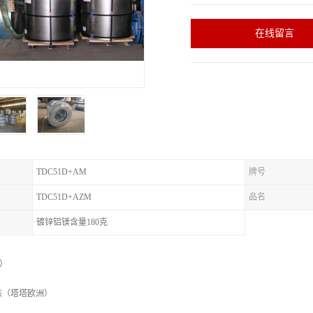
在线留言
TDC51D+AM
牌号
TDC51D+AZM
品名
镀锌铝镁含量180克
标）
铁（塔塔欧洲）