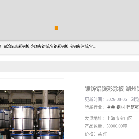
上海志辰实业有限公司主要经销:上海宝钢彩钢卷（宝钢总厂）台湾氟碳彩钢板,烨辉彩钢板,宝钢彩钢板,宝钢彩涂板,宝钢彩钢卷,马钢彩钢板,马钢彩钢卷,镀铝锌钢板,PVDF彩钢板,台湾烨辉彩钢板,高耐候彩钢板,硅改性彩钢板,规格齐全。
镀锌铝镁彩涂板 湖州
更新时间：2026-08-06 浏
所属行业：
冶金
钢材
建筑
发货地址：上海市宝山区
产品数量：50000.00吨
价格：
面议