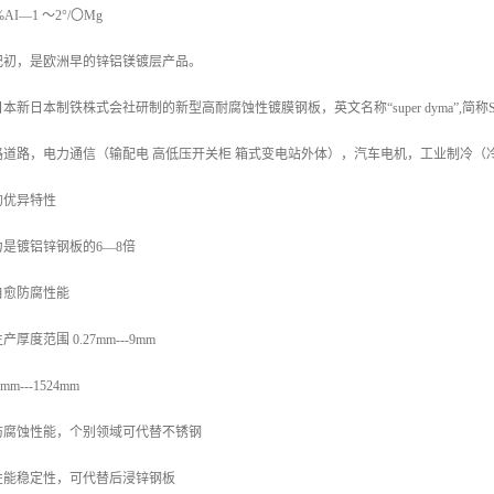
AI—1 〜2°/〇Mg
纪初，是欧洲早的锌铝镁镀层产品。
新日本制铁株式会社研制的新型高耐腐蚀性镀膜钢板，英文名称“super dyma”,简
路道路，电力通信（输配电 高低压开关柜 箱式变电站外体），汽车电机，工业制冷（
的优异特性
是镀铝锌钢板的6—8倍
自愈防腐性能
度范围 0.27mm---9mm
---1524mm
防腐蚀性能，个别领域可代替不锈钢
性能稳定性，可代替后浸锌钢板