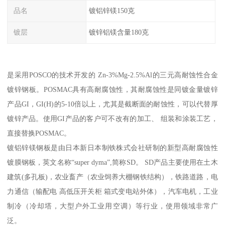
品名
镀铝锌镁150克
镀层
镀锌铝镁含量180克
是采用POSCO的技术开发的 Zn-3%Mg-2.5%Al的三元高耐蚀性合金
镀锌钢板。POSMAC具有高耐腐蚀性，其耐腐蚀性是同镀金量镀锌
产品GI，GI(H)的5-10倍以上，尤其是截断面的耐蚀性，可以代替厚
镀锌产品。使用GI产品的客户可不改有的加工、 组装和涂装工艺，
直接替换POSMAC。
镀铝锌镁钢板是由日本新日本制铁株式会社研制的新型高耐腐蚀性
镀膜钢板，英文名称“super dyma”,简称SD。 SD产品主要使用在土木
建筑(多孔板)，农业畜产（农业饲养大棚钢铁结构），铁路道路，电
力通信（输配电 高低压开关柜 箱式变电站外体），汽车电机，工业
制冷（冷却塔，大型户外工业用空调）等行业，使用领域非常广
泛。