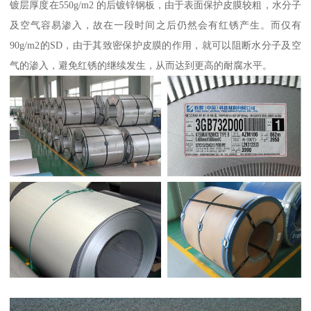
镀层厚度在550g/m2 的后镀锌钢板，由于表面保护皮膜较粗，水分子
及空气容易渗入，故在一段时间之后仍然会有红锈产生。而仅有
90g/m2的SD，由于其致密保护皮膜的作用，就可以阻断水分子及空
气的渗入，避免红锈的继续发生，从而达到更高的耐腐水平。