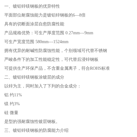
一、镀铝锌镁钢板的优异特性
平面部位耐腐蚀能力是镀铝锌钢板的6—8倍
具有的切断面涂层自愈防腐性能
产品规格优势：可生产厚度范围 0.27mm---9mm
可生产宽度范围 580mm---1524mm
拥有优异的耐碱性防腐蚀性能，个别领域可代替不锈钢
严峻条件下的加工性能稳定性，可代替后浸锌钢板
可提供生产环保产品，不含重金属离子，符合ROHS标准
二、镀铝锌镁钢板涂镀层的成分
以锌为主，同时加入了下列的合金成分：
铝 约11%
镁 约3%
硅 微量
是型的强耐腐蚀性镀层钢板。
三、镀铝锌镁钢板的防腐能力介绍