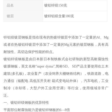
品名
镀铝锌镁150克
镀层
镀锌铝镁含量180克
锌铝镁镀层钢板是指在现有的热镀锌镀层中添加了一定量的Al、Mg
或者在热镀铝锌镀层中添加了一定量的Mg元素的镀层钢板，具有高
耐蚀性、高切边保护性能的特点。
镀铝锌镁钢板是由日本新日本制铁株式会社研制的新型高耐腐蚀性
镀膜钢板，英文名称“super dyma”,简称SD。 SD产品主要使用在土木
建筑(多孔板)，农业畜产（农业饲养大棚钢铁结构），铁路道路，电
力通信（输配电 高低压开关柜 箱式变电站外体），汽车电机，工业
制冷（冷却塔，大型户外工业用空调）等行业，使用领域非常广
泛。
一、镀铝锌镁钢板的优异特性
平面部位耐腐蚀能力是镀铝锌钢板的6—8倍