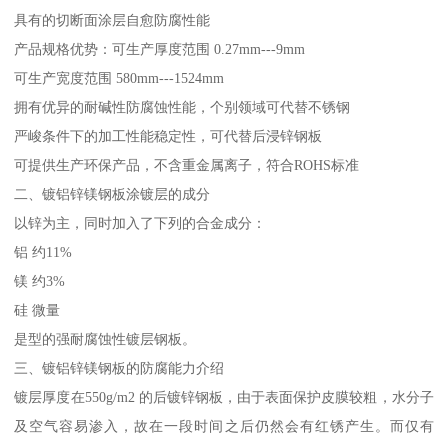
具有的切断面涂层自愈防腐性能
产品规格优势：可生产厚度范围 0.27mm---9mm
可生产宽度范围 580mm---1524mm
拥有优异的耐碱性防腐蚀性能，个别领域可代替不锈钢
严峻条件下的加工性能稳定性，可代替后浸锌钢板
可提供生产环保产品，不含重金属离子，符合ROHS标准
二、镀铝锌镁钢板涂镀层的成分
以锌为主，同时加入了下列的合金成分：
铝 约11%
镁 约3%
硅 微量
是型的强耐腐蚀性镀层钢板。
三、镀铝锌镁钢板的防腐能力介绍
镀层厚度在550g/m2 的后镀锌钢板，由于表面保护皮膜较粗，水分子
及空气容易渗入，故在一段时间之后仍然会有红锈产生。而仅有