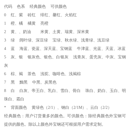
代码 色系 经典颜色 可供颜色
0 红、紫 砖红 绯红、馨红、火焰红
1 橙、橘 橘黄 亮橙
2 黄、、奶油 米黄、土黄、瑞黄、深米黄
3 绿 阔叶绿、深豆绿 宝绿、秋水绿、浅青绿、浅豆绿
4 蓝 海蓝、瓷蓝、深天蓝、宝钢蓝 牛津蓝、光蓝、天蓝、冰蓝
5 灰、银 银灰色、银色、白银灰 浅青灰、蛋壳灰、中灰、宝钢
灰
6 棕、褐 茶色 浅驼、咖啡色、浅褐棕
7 黑 黝黑 中黑、炭黑色
8 白 白灰、帝王白、乳白、雪白、骨白 珠白、奶白、玉白、明
珠白、霜白
* 背面颜色 黄绿色（2/1）、钢白（2/1M）、云白（2/2）
经典颜色：用户订货量多的颜色。可供颜色：除经典颜色外宝钢可
提供的颜色。除以上颜色外宝钢还可根据用户需求定制。