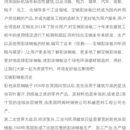
消东国际机场等标志性建筑,以及冶炼、电力、烟草、汽车、造船、
电子、化工、仓储等多个工业领域。宝钢彩涂板已经成为国内外用
户所信赖的产品,并成为建筑工程的选材为了更好地为用户服务,用户
合理选材,宝钢在2011年了部分用户,对宝钢彩涂板二十年来在建筑工
程中的使用情况进行了检测和跟踪,同时结合宝钢多年来研发、生产
以及使用彩涂钢板的经验,编写了这本《倌赖——宝钢彩涂板20年回
顾与展望》,让用户更多地了解彩涂钢板、更多地了解宝钢彩涂板、
更好地选择彩涂钢板,使彩涂钢板这个绿色环保建材能选对、用好。
让我们大家一起为资源节约、环境友好做点事情吧!
宝钢彩钢卷历史
彩色涂层钢板于1936年在美国问世以后,首先应用于建筑方面的是活
动百叶窗片,挡雨板之类的零件产品。原材料也是单张的,或者是2英
寸宽的连续涂层钢辔,由美国阿姆柯钢铁公司和赫恩特工程公司生
产。
第二次世界大战后,经济复兴,工业与民用建筑日益需要宽的彩色涂层
钢板,1949年美国形成了比较完整的彩涂钢板生产、加工产业,生产稳