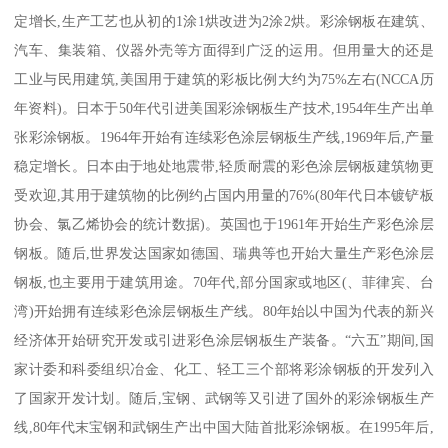
定增长,生产工艺也从初的1涂1烘改进为2涂2烘。彩涂钢板在建筑、
汽车、集装箱、仪器外壳等方面得到广泛的运用。但用量大的还是
工业与民用建筑,美国用于建筑的彩板比例大约为75%左右(NCCA历
年资料)。日本于50年代引进美国彩涂钢板生产技术,1954年生产出单
张彩涂钢板。1964年开始有连续彩色涂层钢板生产线,1969年后,产量
稳定增长。日本由于地处地震带,轻质耐震的彩色涂层钢板建筑物更
受欢迎,其用于建筑物的比例约占国内用量的76%(80年代日本镀铲板
协会、氯乙烯协会的统计数据)。英国也于1961年开始生产彩色涂层
钢板。随后,世界发达国家如德国、瑞典等也开始大量生产彩色涂层
钢板,也主要用于建筑用途。70年代,部分国家或地区(、菲律宾、台
湾)开始拥有连续彩色涂层钢板生产线。80年始以中国为代表的新兴
经济体开始研究开发或引进彩色涂层钢板生产装备。“六五”期间,国
家计委和科委组织冶金、化工、轻工三个部将彩涂钢板的开发列入
了国家开发计划。随后,宝钢、武钢等又引进了国外的彩涂钢板生产
线,80年代末宝钢和武钢生产出中国大陆首批彩涂钢板。在1995年后,