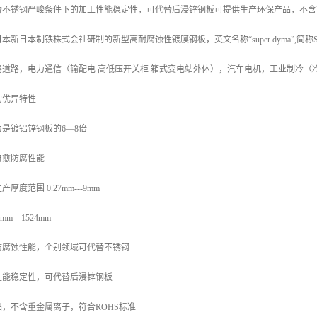
替不锈钢严峻条件下的加工性能稳定性，可代替后浸锌钢板可提供生产环保产品，不含
新日本制铁株式会社研制的新型高耐腐蚀性镀膜钢板，英文名称“super dyma”,简
路道路，电力通信（输配电 高低压开关柜 箱式变电站外体），汽车电机，工业制冷（
的优异特性
是镀铝锌钢板的6—8倍
自愈防腐性能
度范围 0.27mm---9mm
---1524mm
防腐蚀性能，个别领域可代替不锈钢
性能稳定性，可代替后浸锌钢板
，不含重金属离子，符合ROHS标准