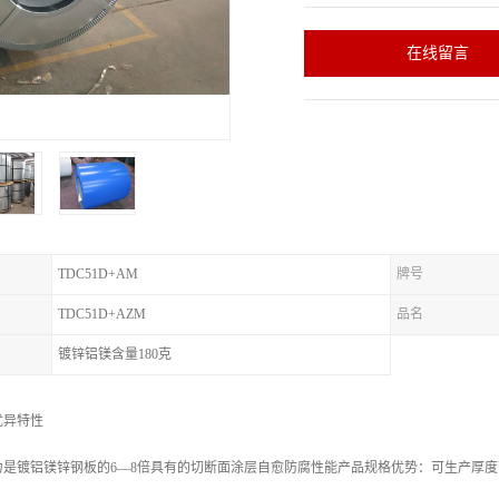
在线留言
TDC51D+AM
牌号
TDC51D+AZM
品名
镀锌铝镁含量180克
优异特性
镀铝镁锌钢板的6—8倍具有的切断面涂层自愈防腐性能产品规格优势：可生产厚度范围 0.2