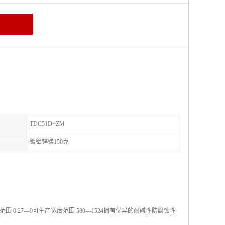
TDC51D+ZM
镀铝锌镁150克
7---9可生产宽度范围 580---1524拥有优异的耐碱性防腐蚀性