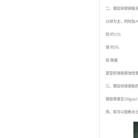
二、镀铝锌镁钢板
以锌为主，同时加
铝 约11%
镁 约3%
硅 微量
是型的强耐腐蚀性
三、镀铝锌镁钢板
镀层厚度在550g
用，就可以阻断水