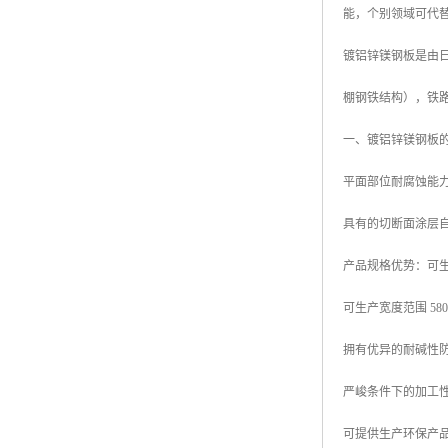
能，个别领域可代
高耐候彩涂板
烨辉彩钢板
镀铝锌镁钢板是由日本
宝钢彩钢卷
棚钢铁结构），铁
宝钢彩钢板
一、镀铝锌镁钢板
宝钢彩涂板
平面部位耐腐蚀能力
氟碳彩钢板
具有的切断面涂层
产品规格优势：可生产厚
可生产宽度范围 580mm
拥有优异的耐碱性
严峻条件下的加工
可提供生产环保产品