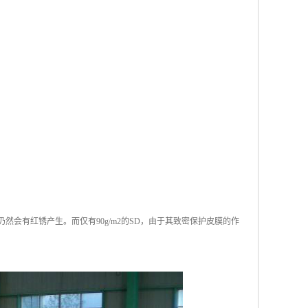
仍然会有红锈产生。而仅有90g/m2的SD，由于其致密保护皮膜的作