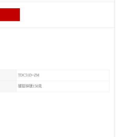
TDC51D+ZM
镀铝锌镁150克