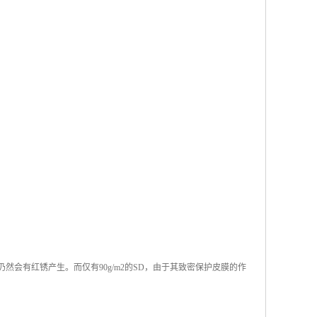
仍然会有红锈产生。而仅有90g/m2的SD，由于其致密保护皮膜的作