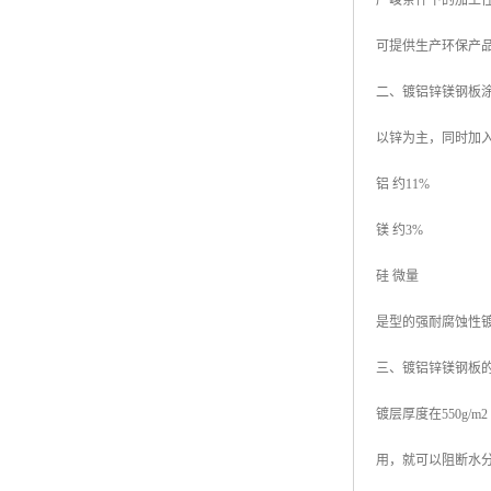
严峻条件下的加工
可提供生产环保产品
二、镀铝锌镁钢板
以锌为主，同时加
铝 约11%
镁 约3%
硅 微量
是型的强耐腐蚀性
三、镀铝锌镁钢板
镀层厚度在550g
用，就可以阻断水