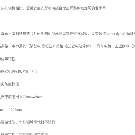
、热轧钢板相比，受镀锌层的影响可能会增加焊溅物及烟雾的发生量。
新日本制铁株式会社研制的新型高耐腐蚀性镀膜钢板，英文名称“super dyma”,简
路道路，电力通信（输配电 高低压开关柜 箱式变电站外体），汽车电机，工业制冷（
的优异特性
是镀铝锌钢板的6—8倍
自愈防腐性能
度范围 0.27mm---9mm
---1524mm
防腐蚀性能，个别领域可代替不锈钢