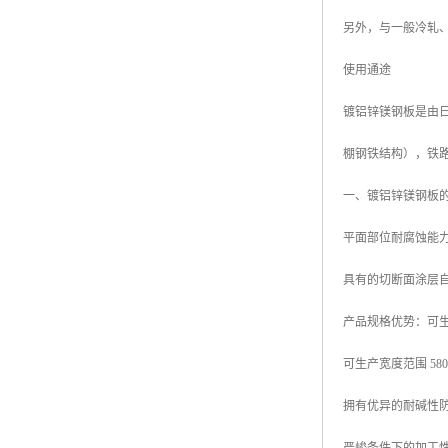
另外，与一般冷轧
使用通途
镀铝锌镁钢板是由日本
棚钢铁结构），铁
一、镀铝锌镁钢板
平面部位耐腐蚀能力
具有的切断面涂层
产品规格优势：可生产厚
可生产宽度范围 580mm
拥有优异的耐碱性