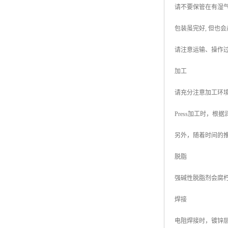
请不要保管在有湿
高耐候彩涂板
烨辉彩钢板
包装虽完好, 但也
宝钢彩钢卷
请注意运输、操作
宝钢彩钢板
加工
宝钢彩涂板
请充分注意加工环
氟碳彩钢板
Press加工时，
另外，随着时间的推移过
脱脂
强碱性脱脂剂会腐
焊接
电阻焊接时，镀锌