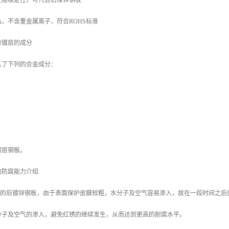
性能稳定性，可代替后浸锌钢板
，不含重金属离子，符合ROHS标准
涂镀层的成分
入了下列的合金成分：
镀层钢板。
的防腐能力介绍
/m2 的后镀锌钢板，由于表面保护皮膜较粗，水分子及空气容易渗入，故在一段时间之后
分子及空气的渗入，避免红锈的继续发生，从而达到更高的耐腐水平。