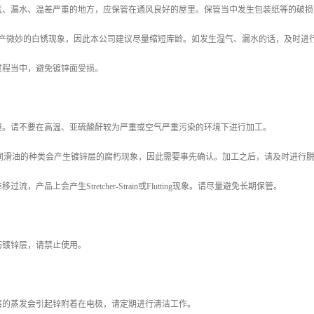
气、漏水、温差严重的地方，应保管在通风良好的屋里。保管当中发生包装纸等的破损
会产微妙的白锈现象，因此本公司建议尽量缩短库龄。如发生湿气、漏水的话，及时进
过程当中，避免镀锌面受损。
境。请不要在高温、亚硫酸酐较为严重或空气严重污染的环境下进行加工。
根据润滑油的种类会产生镀锌层的腐朽现象，因此需要事先确认。加工之后，请及时进行
流，产品上会产生Stretcher-Strain或Flutting现象。请尽量避免长期保管。
朽镀锌层，请禁止使用。
层的蒸发会引起锌附着在电极，请定期进行清洁工作。