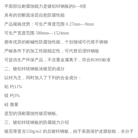
平面部位耐腐蚀能力是镀铝锌钢板的6—8倍
具有的切断面涂层自愈防腐性能
产品规格优势：可生产厚度范围 0.27mm---9mm
可生产宽度范围 580mm---1524mm
拥有优异的耐碱性防腐蚀性能，个别领域可代替不锈钢
严峻条件下的加工性能稳定性，可代替后浸锌钢板
可提供生产环保产品，不含重金属离子，符合ROHS标准
二、镀铝锌镁钢板涂镀层的成分
以锌为主，同时加入了下列的合金成分：
铝 约11%
镁 约3%
硅 微量
是型的强耐腐蚀性镀层钢板。
三、镀铝锌镁钢板的防腐能力介绍
镀层厚度在550g/m2 的后镀锌钢板，由于表面保护皮膜较粗，水分子