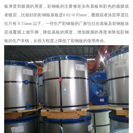
板厚度和腹膜的厚度，彩钢板的主要够老实有基板和彩色的腹膜或
者镀层，比较好的彩钢板基板是0.02~0.05mm，覆膜或者涂层厚度往
往只有 0.15mm 以下。一些生产彩钢板的厂家往往在基板及彩钢板涂
层或覆膜上做手脚，降低基板的厚度，增加腹膜的厚度来降低彩钢
板的生产本钱，从很大程度上降低了彩钢板的使用寿命。