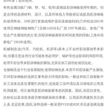
在6年多了还在使用。
有色金属冶炼厂(铜、铧、铝、铅等)是挑战彩涂钢板使用年艰的。但
是合理的选择材料、设计、以及环保投入等能保证或提高彩涂钢板
的使用寿命。10年进行更换或维护是应该能做到的(兰州铝业2001年
使用宝钢碳钢板钢铁厂(宝钢1420冷轧厂房,1997年建设)、发电厂等
也会产生腐蚀性的介质,但彩涂钢板都有长时间使用的经验(上海外高
桥电厂1993年使用)。
机械制造业(汽车、汽轮机、机床等)基本上不会对彩涂腐蚀带来影
响,但要注意这些行业可能有热处理炉、锅炉等也会影响到局部环境,
处理不好会带来彩涂钢板的腐蚀,尤其在加工损伤处或切边处。
仓储物流这个行业发展较快,使用轻钢也多,本房不对彩涂板产生腐蚀,
它对彩涂钢板的选择主要考虑大环境的影响,一般这样的工程都集中
在工业发达及交通繁忙的地方,也就是工业环境以及沿海地区公用及
民用建观、经久耐用是彩涂钢板要考虑的因素。因此,涂层抗变色、
抗粉化以及涂层表面完整细腻就相当重要。公用及民用建筑关注的
人多,且近距离,因此,涂料选择一般采用PVDF或HDP,并且多选择浅颜