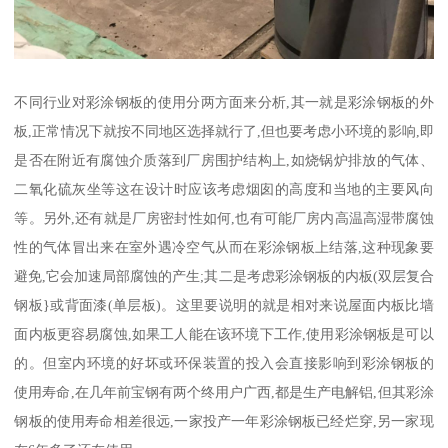
不同行业对彩涂钢板的使用分两方面来分析,其一就是彩涂钢板的外
板,正常情况下就按不同地区选择就行了,但也要考虑小环境的影响,即
是否在附近有腐蚀介质落到厂房围护结构上,如烧锅炉排放的气体、
二氧化硫灰坐等这在设计时应该考虑烟囱的高度和当地的主要风向
等。另外,还有就是厂房密封性如何,也有可能厂房内高温高湿带腐蚀
性的气体冒出来在室外遇冷空气从而在彩涂钢板上结落,这种现象要
避免,它会加速局部腐蚀的产生;其二是考虑彩涂钢板的内板(双层复合
钢板}或背面漆(单层板)。这里要说明的就是相对来说屋面内板比墙
面内板更容易腐蚀,如果工人能在该环境下工作,使用彩涂钢板是可以
的。但室内环境的好坏或环保装置的投入会直接影响到彩涂钢板的
使用寿命,在几年前宝钢有两个终用户广西,都是生产电解铝,但其彩涂
钢板的使用寿命相差很远,一家投产一年彩涂钢板已经烂穿,另一家现