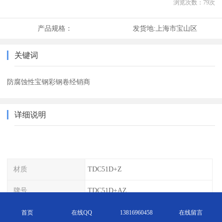
浏览次数：
79
次
产品规格：
发货地:
上海市宝山区
关键词
防腐蚀性宝钢彩钢卷经销商
详细说明
材质
TDC51D+Z
牌号
TDC51D+AZ
包装
铁皮精包装
首页
在线QQ
13816960458
在线留言