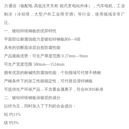
力通信（输配电 高低压开关柜 箱式变电站外体），汽车电机，工业
制冷（冷却塔，大型户外工业用空调）等行业，使用领域非常广
泛。
一、镀铝锌镁钢板的优异特性
平面部位耐腐蚀能力是镀铝锌钢板的6—8倍
具有的切断面涂层自愈防腐性能
产品规格优势：可生产厚度范围 0.27mm---9mm
可生产宽度范围 580mm---1524mm
拥有优异的耐碱性防腐蚀性能，个别领域可代替不锈钢
严峻条件下的加工性能稳定性，可代替后浸锌钢板
可提供生产环保产品，不含重金属离子，符合ROHS标准
二、镀铝锌镁钢板涂镀层的成分
以锌为主，同时加入了下列的合金成分：
铝 约11%
镁 约3%