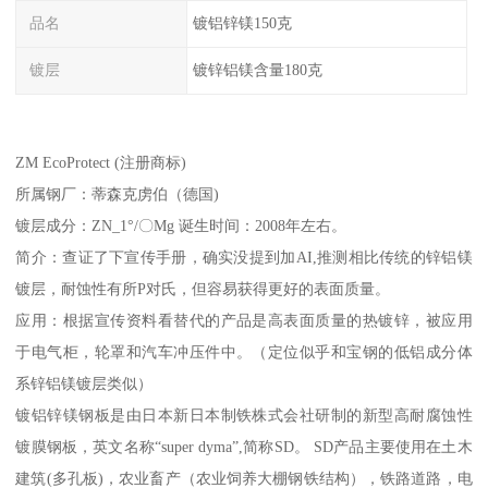
品名
镀铝锌镁150克
镀层
镀锌铝镁含量180克
ZM EcoProtect (注册商标)
所属钢厂：蒂森克虏伯（德国)
镀层成分：ZN_1°/〇Mg 诞生时间：2008年左右。
简介：查证了下宣传手册，确实没提到加AI,推测相比传统的锌铝镁
镀层，耐蚀性有所P对氏，但容易获得更好的表面质量。
应用：根据宣传资料看替代的产品是高表面质量的热镀锌，被应用
于电气柜，轮罩和汽车冲压件中。（定位似乎和宝钢的低铝成分体
系锌铝镁镀层类似）
镀铝锌镁钢板是由日本新日本制铁株式会社研制的新型高耐腐蚀性
镀膜钢板，英文名称“super dyma”,简称SD。 SD产品主要使用在土木
建筑(多孔板)，农业畜产（农业饲养大棚钢铁结构），铁路道路，电