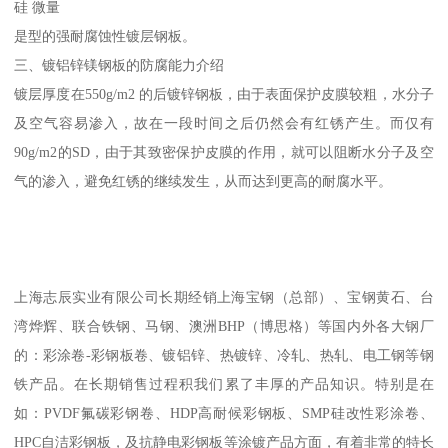
硅 微量
是型的强耐腐蚀性镀层钢板。
三、镀铝锌镁钢板的防腐能力介绍
镀层厚度在550g/m2 的后镀锌钢板，由于表面保护皮膜较粗，水分子
及空气容易渗入，故在一段时间之后仍然会有红锈产生。而仅有
90g/m2的SD，由于其致密保护皮膜的作用，就可以阻断水分子及空
气的渗入，避免红锈的继续发生，从而达到更高的耐腐水平。
上海志辰实业有限公司长期经销上海宝钢（总部）、宝钢黄石、台
湾烨辉、联合铁钢、马钢、澳洲BHP（博思格）等国内外各大钢厂
的：彩涂卷-彩钢板卷、镀铝锌、热镀锌、冷轧、热轧、电工钢等钢
铁产品。在长期销售过程积我们累了丰厚的产品知识。特别是在
如：PVDF氟碳彩钢卷、HDP高耐候彩钢板、SMP硅改性彩涂卷、
HPC自洁彩钢板，及抗静电彩钢板等涂镀产品方面，有着非常的特长