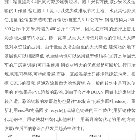
施工精度提高3-4倍,同时减少建筑垃圾。施工安装方便,减少安装及运
输的工作量,缩短施工工期,可以减少碳排放节约土地、水及其他资源
使用量:轻钢围护结构(彩涂钢板)自重为6-12公方米,钢混结构为250-
300公斤/平方米,砖墙为400公斤/平方米。因此,在材料的选择上使用
彩涂能大量节约水泥、砖、瓦等,从而大大降低对耕地的使用,大大降
低对水资源的占用。由于量面及墙面自重的大大降低,建筑物的地下
基层也可以相应降低,承重结构也可以采用轻型钢结构(尤其是单层无
车的厂房更明显}可再生使用;钢铁材料大的优点就是可回炉进行再冶
炼,实现可循环,可持续发展,而砖、瓦或混凝土只能增添建筑垃圾。根
据 ORUS的研究,普通彩涂板做为冶炼废钢,在一般的转炉中是可以使
用的,但如果是PVC溶胶的彩涂,则由于会产生DOXN,用做电炉废钢比
较合适。彩涂钢板的发展趋势也是往“3R制造”[(减少原料reduce)、重
新利用euse和物品回收 recycle)],或绿色钢铁的三个替代(用新钢种替
代老钢种、用钢铁材料替代其他材料、用新月途替代老的用途)方向
发展(在后面的彩涂产品发展趋势中洋述}。