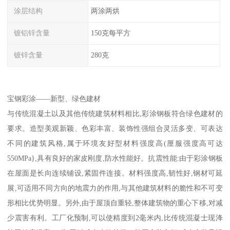
涂层结构
两涂两烘
镀铝锌含量
150克每平方
镀锌含量
280克
宝钢彩涂——新型、绿色建材
与传统混凝土以及其他传统建筑材料相比,彩涂钢板符合绿色建材的
要求。造型美观新颖、色彩丰富、装饰性强组合灵活多变、可表达
不同的建筑风格,属于环境友好型材料强度高(厘服强度高可达
550MPa},具有良好的家皮刚度,防水性能好。抗震性能:由于彩涂钢板
在屋面是长向连续铺设,紧固件连接。材料强度高,韧性好,钢材可延
展,可适用不同方向的地震力的作用,与其他建筑材料的脆性和不可变
形相比优势明显。另外,由于屋顶自重轻,整体建筑物的重心下移,对减
少震害有利。工厂化预制,可以使精度到2毫米内,比传统混凝士现洚