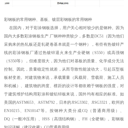
彩钢板的常用钢种、基板、镀层彩钢板的常用钢种
在国内，对于彩涂钢板选择，用户关心相对较少的是钢种。因为
国内大多数彩涂钢板生产 厂钢种种类较少，多数是DC51（因为他们
采购来的热轧板还是轧硬卷基本就是一个钢种），有些有热镀锌产
线的彩涂钢板厂通过热镀锌退火来生产全硬钢（S550）或高强钢
（S350等），但难度很大，因为他们对基板的质量、化学成分无法
控制。因此，质量稳定性就差，从而导致性能波动大，引起压型板
板材变差。对建筑物来说，承载重量（风载荷、雪载荷、施工人员
和机械）、建筑物的跨度、檩距的设计等都依赖于钢板的强度，对
于建筑维护结构用彩涂和镀铝锌板来说，国外均有相应的标准。如
美国的ASTM653、ASTM792，日本的JISG3302、JISG3321，欧州的
EN10215、EN10147等。按钢种大类分成CQ（普通商用级）、
DQ（一般冲压用）、HSS（高强结构钢）、FH（全硬钢）。彩钢板
知识详解（建议收藏）CQ普通商用级