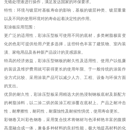
无铬处理液进行操作，满足发达国家的环保要求。
特性：环境与镀层对基板寿命的影响，基板的镀层种类、镀层重量
以及不同的使用环境对的寿命起着决定性的作用。
彩涂板应用范围：
更广泛的适用性，彩涂压型板可使用不同的底材，多类树脂极富变
化的色彩可提供给用户更多选择，这些特色丰富了建筑物、室内装
潢、家电用品及各种新产品设计的灵感源泉。
特高的经济效益，彩涂压型钢板的耐久性及适用性、使用户以低廉
的装设及维护费用就可获得更长的使用年限、于一般传统的涂装作
业方式比较、采用涂装产品可以减少人力、工程、设备与环保方面
的支出。
优异的耐久性，彩涂压型板采用精选大的热浸制钢板底材及新配方
的树脂涂料，以二涂二烘的装涂工程涂覆在底材上。产品之耐冲击
性，耐摩擦性，耐药性，耐腐蚀性及耐候性惧优，使用寿命更长。
彩钢卷又叫彩色钢卷，采用复合技术将钢材与色泽鲜艳丰富的腹膜
高度融合成一体，兼备多种材料的良好性能，极大地提高材料的化