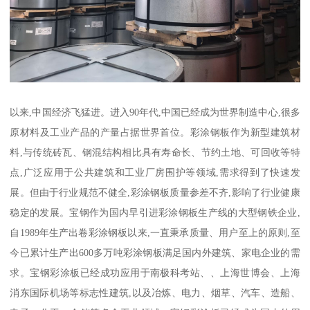
以来,中国经济飞猛进。进入90年代,中国已经成为世界制造中心,很多
原材料及工业产品的产量占据世界首位。彩涂钢板作为新型建筑材
料,与传统砖瓦、钢混结构相比具有寿命长、节约土地、可回收等特
点,广泛应用于公共建筑和工业厂房围护等领域,需求得到了快速发
展。但由于行业规范不健全,彩涂钢板质量参差不齐,影响了行业健康
稳定的发展。宝钢作为国内早引进彩涂钢板生产线的大型钢铁企业,
自1989年生产出卷彩涂钢板以来,一直秉承质量、用户至上的原则,至
今已累计生产出600多万吨彩涂钢板满足国内外建筑、家电企业的需
求。宝钢彩涂板已经成功应用于南极科考站、、上海世博会、上海
消东国际机场等标志性建筑,以及冶炼、电力、烟草、汽车、造船、