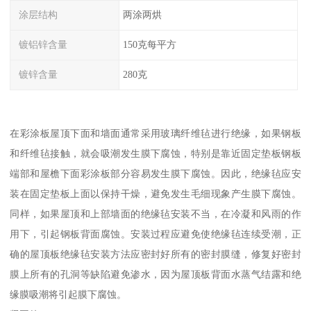
涂层结构
两涂两烘
镀铝锌含量
150克每平方
镀锌含量
280克
在彩涂板屋顶下面和墙面通常采用玻璃纤维毡进行绝缘，如果钢板
和纤维毡接触，就会吸潮发生膜下腐蚀，特别是靠近固定垫板钢板
端部和屋檐下面彩涂板部分容易发生膜下腐蚀。因此，绝缘毡应安
装在固定垫板上面以保持干燥，避免发生毛细现象产生膜下腐蚀。
同样，如果屋顶和上部墙面的绝缘毡安装不当，在冷凝和风雨的作
用下，引起钢板背面腐蚀。安装过程应避免使绝缘毡连续受潮，正
确的屋顶板绝缘毡安装方法应密封好所有的密封膜缝，修复好密封
膜上所有的孔洞等缺陷避免渗水，因为屋顶板背面水蒸气结露和绝
缘膜吸潮将引起膜下腐蚀。