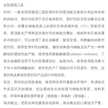
击型紧固工具。
封剂：一般采用双圆或三园型密封剂对屋顶板交接部分和边饰等材
料的粘结。密封剂还用于夹芯板和密封。密封剂应全部涂覆在交接
部分内，涂覆在钢板表面上的密封剂将因紫外线（UV）照射而变
质。屋顶板生产商将提供密封剂在钢板交叠处、辅材和夹芯板涂覆
的详细设计。可以使用丁基合成橡胶、聚亚安脂，丙烯酸和硅胶作
密封剂。推荐使用中性硅树脂。 酸性硅树脂与钢板反应产生一种带
醋味的腐蚀性副产物。推荐使用聚氨酯橡胶(aliphatic urethanes)。丁
基合成橡胶适用于无外部暴露部位，如接头内。推荐使用固含量大
于80％的丙烯酸较好。密封剂生产厂商能针对不同柔性、弹性、抗
紫外线及耐候性密封剂产品进行详细说明。
切边：剪切的边部使基板、镀层和涂层均暴露在环境中，形成电化
学反应区开始腐蚀。切边腐蚀发生的程度与钢板的厚度，涂料系
统、环境和暴露角度即垂直（墙面板）和倾斜（屋顶板）。
滴水檐边：受雨水和结露留存的影响，滴水檐边切口腐蚀为严重，