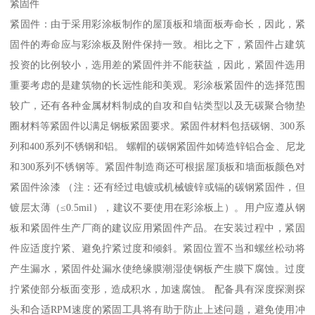
紧固件
紧固件：由于采用彩涂板制作的屋顶板和墙面板寿命长，因此，紧
固件的寿命应与彩涂板及附件保持一致。相比之下，紧固件占建筑
投资的比例较小，选用差的紧固件并不能获益，因此，紧固件选用
重要考虑的是建筑物的长远性能和美观。彩涂板紧固件的选择范围
较广，还有各种金属材料制成的自攻和自钻类型以及无碳聚合物垫
圈材料等紧固件以满足钢板紧固要求。紧固件材料包括碳钢、300系
列和400系列不锈钢和铝。 螺帽的碳钢紧固件如铸造锌铝合金、尼龙
和300系列不锈钢等。紧固件制造商还可根据屋顶板和墙面板颜色对
紧固件涂漆 （注：还有经过电镀或机械镀锌或镉的碳钢紧固件，但
镀层太薄（≤0.5mil），建议不要使用在彩涂板上）。用户应遵从钢
板和紧固件生产厂商的建议应用紧固件产品。在安装过程中，紧固
件应适度拧紧、避免拧紧过度和倾斜。紧固位置不当和螺丝松动将
产生漏水，紧固件处漏水使绝缘膜潮湿使钢板产生膜下腐蚀。过度
拧紧使部分板面变形，造成积水，加速腐蚀。 配备具有深度探测探
头和合适RPM速度的紧固工具将有助于防止上述问题，避免使用冲