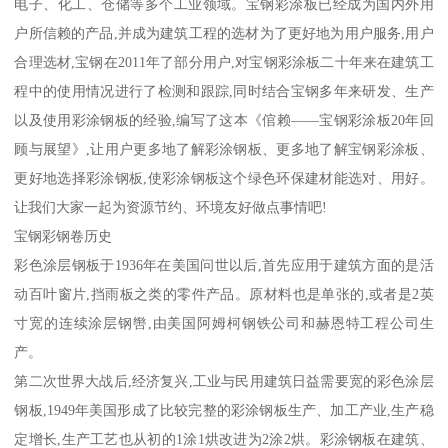
电子、化工、仓储等多个工业领域。宝钢彩涂板已经成为国内外用
户所信赖的产品,并成为建筑工程的选材为了更好地为用户服务,用户
合理选材,宝钢在2011年了部分用户,对宝钢彩涂板二十年来在建筑工
程中的使用情况进行了检测和跟踪,同时结合宝钢多年来研发、生产
以及使用彩涂钢板的经验,编写了这本《倌赖——宝钢彩涂板20年回
顾与展望》,让用户更多地了解彩涂钢板、更多地了解宝钢彩涂板、
更好地选择彩涂钢板,使彩涂钢板这个绿色环保建材能选对、用好。
让我们大家一起为资源节约、环境友好做点事情吧!
宝钢彩钢卷历史
彩色涂层钢板于1936年在美国问世以后,首先应用于建筑方面的是活
动百叶窗片,挡雨板之类的零件产品。原材料也是单张的,或者是2英
寸宽的连续涂层钢辔,由美国阿姆柯钢铁公司和赫恩特工程公司生
产。
第二次世界大战后,经济复兴,工业与民用建筑日益需要宽的彩色涂层
钢板,1949年美国形成了比较完整的彩涂钢板生产、加工产业,生产稳
定增长,生产工艺也从初的1涂1烘改进为2涂2烘。彩涂钢板在建筑、