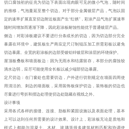
切口腐蚀初的征兆为切边下表面出现肉眼可见的微小气泡，随时间
的推移，气泡蔓延至整个切边。对于部分金属镀层产品，气泡以固
定的速率扩展直至切边附近板面产生“红锈”，彩涂产品气泡扩展速率
随时间增加而逐渐下降，因此彩涂板耐蚀性能优于普通镀层产品。
侧边：对彩涂板建议不要进行分条或长的切边，因为切边部分完全
暴露在环境中，建筑板生产商应定尺订制辊压加工所需彩板以避免
切边暴露。全宽的彩涂板的边部受镀铝锌镀层和涂层的环绕保护。
屋顶板叠板和墙面板边：因为无雨水和结露留存，本部分的腐蚀较
滴水边弱，应尽可能使用全长板以减少端部切边暴露。
定尺切边：在门窗处也需要切边，户外进行切割规定在墙面四周使
用清洁的、刺边的墙面板，采用装饰板保护切边，装饰板的切边也
尽量进行弯折和摺边处理使切边处隐藏在视线之外。
设计事项
采用各式各样的接缝、连接、肋板和紧固设施以及表面处理，基本
上可以达到任何所需要的设计效果。设计上，彩涂板无论是质地和
样式上都能与混凝土、木材、玻璃等很多建筑材料匹配和协调使