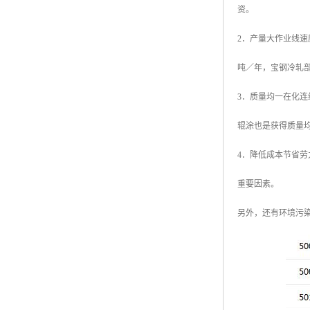
资。
高耐候彩涂板
烨辉彩钢板
2．产量大作业线速度
宝钢彩钢卷
吨／年，宝钢冷轧部
宝钢彩钢板
3．质量均一在化
宝钢彩涂板
辊涂也是获得质量
氟碳彩钢板
4．降低成本节省
重要因素。
另外，还有环境污