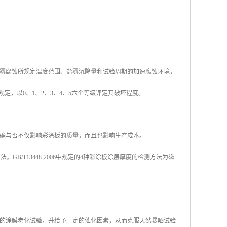
雾腐蚀所规定温度范围、盐雾沉降量和试验周期的加速腐蚀环境，
准规定，以0、1、2、3、4、5六个等级评定其破坏程度。
确与否不仅影响彩涂板的质量，而且也影响生产成本。
方法。GB/T13448-2006中规定的4种彩涂板涂层厚度的检测方法为磁
的涂膜老化试验，并给予一定的催化因素，从而克服天然暴晒试验