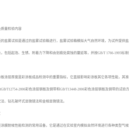
。
及质量检验内容
板的盐雾试验是通过的盐雾试验箱进行，盐雾试验箱模拟大气自然环境，为试件提供盐
包括起泡、生锈、附着力下降和由划痕处腐蚀的蔓延等，并按GB/T 1766-1995标
涂板涂层厚度是彩涂板成品检测中的重要指标，它直接影响彩涂板其它各项性能，其准
/T12754-2006彩色涂层钢板及钢带和GB/T13448-2006彩色涂层钢板及钢带的试验
尺法、钻孔破坏式显微镜法和金相显微镜法。
仪
是涂膜耐候性能检测的常用设备，它是通过在实验室内模拟自然环境进行各种类型气候