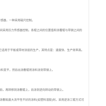
传感器，一种采用磁尺控制。
间采用压力传感器控制。各辊之间的位置值和涂覆辊与带钢之间的
。它适用于平板或带材涂层的生产，其特点是：速度快、生产效率高。
涂料变平，然后出涂敷辊将涂料涂到带钢上。
后，再转移到涂敷辊上，后涂到逆向转动的带钢上。
涂敷粘度大流平性不好的涂料(如塑料溶胶)时。采用逆涂三辊方式可