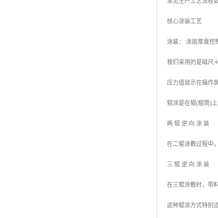
常见生产工艺流程
核心涂装工艺
涂装： 涂层厚度
我们采用的是磁尺
压力值显示在操作屏
辊涂是在辊(辊筒
两 辊 逆 向 涂 装
在二辊涂敷过程中
三 辊 逆 向 涂 装
在三辊涂敷时，带
这种辊涂方式特别