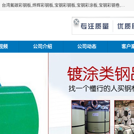
上海志辰实业有限公司主要经销:上海宝钢彩钢卷（宝钢总厂）台湾氟碳彩钢板,烨辉彩钢板,宝钢彩钢板,宝钢彩涂板,宝钢彩钢卷,马钢彩钢板,马钢彩钢卷,镀铝锌钢板,PVDF彩钢板,台湾烨辉彩钢板,高耐候彩钢板,硅改性彩钢板,规格齐全。
视频
公司介绍
公司动态
客户