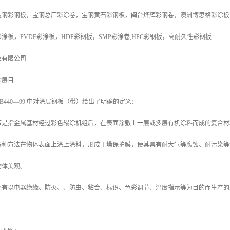
宝钢彩钢板，宝钢总厂彩涂卷，宝钢黄石彩钢板，闽台烨辉彩钢卷，澳洲博思格彩涂板
涂板，PVDF彩涂板，HDP彩钢板，SMP彩涂卷,HPC彩钢板，高耐久性彩钢板
业有限公司
涂层目
B440—99 中对涂层钢板（带）给出了明确的定义：
带是指金属基材经过彩色辊涂机组后，在表面涂敷上一层或多层有机涂料而成的复合材
各种方法在物体表面上涂上涂料，形成干燥保护膜，使其具有耐大气等腐蚀、耐污染等
物体美观。
还有以电器绝缘、防火、、防虫、粘合、标识、色彩调节、温度指示等为目的而生产的