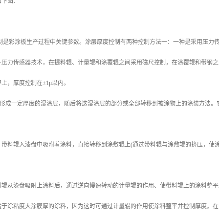
如下图：
控制是彩涂板生产过程中关键参数。涂层厚度控制有两种控制方法一：一种是采用压力
＋压力传感器技术，在提料辊、计量辊和涂覆辊之间采用磁尺控制，在涂覆辊和带钢之
上，厚度控制在±1μ以内。
)上形成一定厚度的湿涂层，随后将这湿涂层的部分或全部转移到被涂物上的涂装方法
，带料辊入漆盘中吸附着涂料，直接转移到涂敷辊上(通过带料辊与涂敷辊的挤压，使
料辊从漆盘吸附上涂料后，通过逆向慢速转动的计量辊的作用、使带料辊上的涂料整平
适于涂粘度大涂膜厚的涂料，因为这时可通过计量辊的作用使涂料整平并控制厚度。在