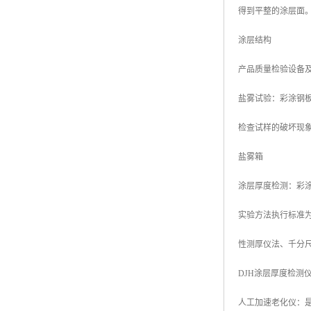
得到平整的涂层面
涂层结构
产品质量检验设备
盐雾试验：彩涂钢
检查试样的破坏现象，
盐雾箱
涂层厚度检测：彩
实验方法执行标准为GB
性测厚仪法、千分
DJH涂层厚度检测
人工加速老化仪：