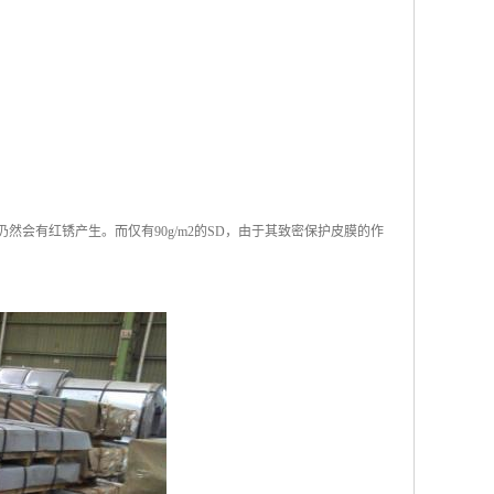
仍然会有红锈产生。而仅有90g/m2的SD，由于其致密保护皮膜的作