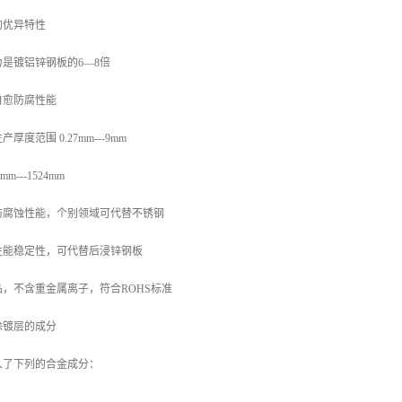
的优异特性
是镀铝锌钢板的6—8倍
自愈防腐性能
度范围 0.27mm---9mm
---1524mm
防腐蚀性能，个别领域可代替不锈钢
性能稳定性，可代替后浸锌钢板
，不含重金属离子，符合ROHS标准
涂镀层的成分
入了下列的合金成分：