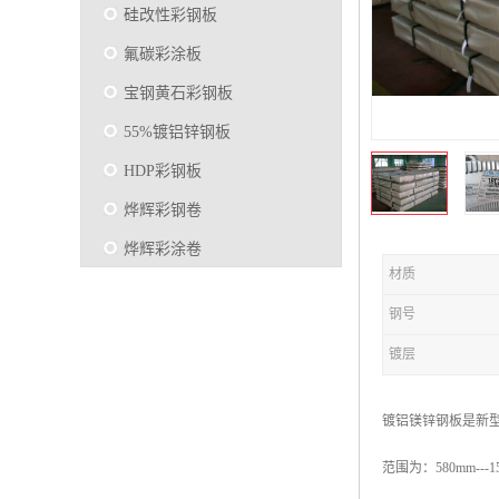
硅改性彩钢板
氟碳彩涂板
宝钢黄石彩钢板
55%镀铝锌钢板
HDP彩钢板
烨辉彩钢卷
烨辉彩涂卷
材质
马钢彩钢板卷
钢号
宝钢彩涂卷
镀层
SMP硅改性彩钢板
烨辉彩涂板
镀铝镁锌钢板是新型高
镀铝锌
范围为：580mm---1
马钢彩涂板