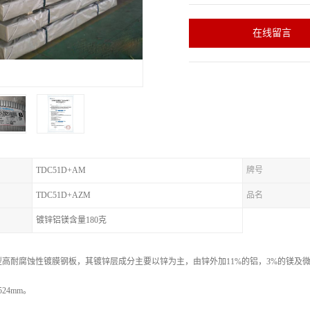
在线留言
TDC51D+AM
牌号
TDC51D+AZM
品名
镀锌铝镁含量180克
耐腐蚀性镀膜钢板，其镀锌层成分主要以锌为主，由锌外加11%的铝，3%的镁及微量的硅组
524mm。