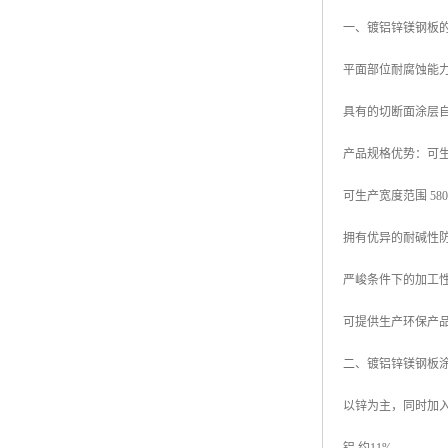
一、镀铝锌镁钢板
平面部位耐腐蚀能力
具有的切断面涂层
产品规格优势：可生产厚
可生产宽度范围 580mm
拥有优异的耐碱性
严峻条件下的加工
可提供生产环保产品
二、镀铝锌镁钢板
以锌为主，同时加