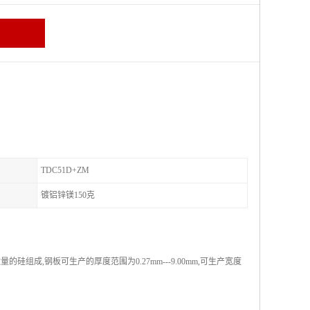
TDC51D+ZM
镀铝锌镁150克
成,钢板可生产的厚度范围为0.27mm---9.00mm,可生产宽度