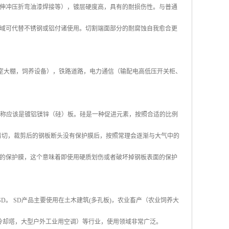
伸冲压折弯油漆焊接等），镀层硬度高，具有的耐损伤性。与普通
域可代替不锈钢或铝付诸使用。切割端面部分的耐腐蚀自我愈合更
, 温室大棚，饲养设备），铁路道路，电力通信（输配电高低压开关柜、
其全称应该是镀铝镁锌（硅）板。硅是一种促进元素，按照合适的比例
剪切，裁剪后的钢板断头没有保护膜后，按照常理会逐渐与大气中的
的保护膜，这个意味着即使用硬质划伤或者破坏掉钢板表面的保护
称SD。 SD产品主要使用在土木建筑(多孔板)，农业畜产（农业饲养大
冷却塔，大型户外工业用空调）等行业，使用领域非常广泛。