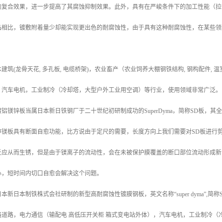
的复合效果，进一步提高了其腐蚀抑制效果。此外，具有在严峻条件下的加工性能（拉
品相比，镀敷附着量少却能实现更出色的耐腐蚀性，由于具有这种耐腐蚀性，在某些领
建筑(龙骨天花, 多孔板, 电缆桥架)，农业畜产（农业饲养大棚钢铁结构, 钢构配件
，汽车电机，工业制冷（冷却塔，大型户外工业用空调）等行业，使用领域非常广泛。
铝镁锌板当属日本新日铁钢厂于二十世纪初研制成功的SuperDyma，简称SD板，
锌镁板具有断面自愈功能，比方说由于定尺的需要，长度方向上我们需要对SD板进行
反应从而生锈，但是由于镁离子的流动性，会在未被保护膜覆盖的断口部位流动形成新
心，短时间内切口自愈会解决这个问题。
新日本制铁株式会社研制的新型高耐腐蚀性镀膜钢板，英文名称“super dyma”,简
路道路，电力通信（输配电 高低压开关柜 箱式变电站外体），汽车电机，工业制冷（