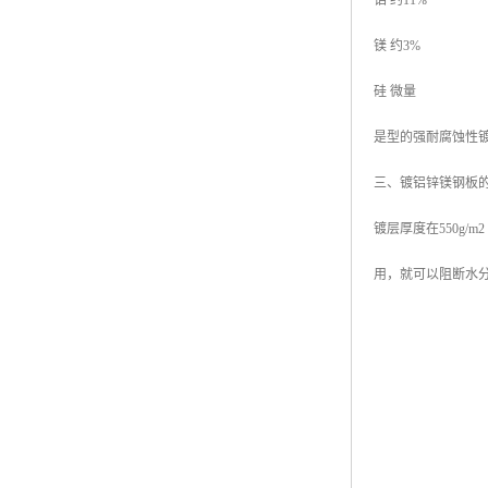
铝 约11%
镁 约3%
硅 微量
是型的强耐腐蚀性
三、镀铝锌镁钢板
镀层厚度在550g
用，就可以阻断水