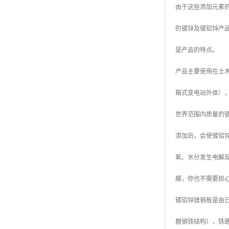
由于这些添加元素
高耐候彩涂板
烨辉彩钢板
的镀锌及镀铝锌产
宝钢彩钢卷
是产品的特点。
宝钢彩钢板
产品主要使用在土木
宝钢彩涂板
箱式变电站外体）
氟碳彩钢板
世界范围内质量的镀
添加后，会使镀铝
氧、水分发生电解
膜，你也不需要担
镀铝锌镁钢板是由日本
棚钢铁结构），铁