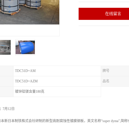
在线留言
TDC51D+AM
牌号
TDC51D+AZM
品名
镀锌铝镁含量180克
铁 7月12日
新日本制铁株式会社研制的新型高耐腐蚀性镀膜钢板，英文名称“super dyma”,简