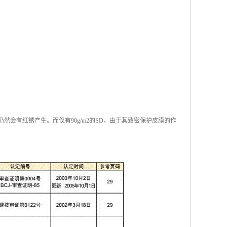
仍然会有红锈产生。而仅有90g/m2的SD，由于其致密保护皮膜的作