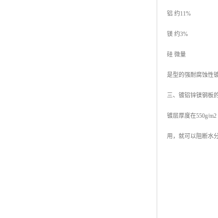
铝 约11%
镁 约3%
硅 微量
是型的强耐腐蚀性
三、镀铝锌镁钢板
镀层厚度在550g
用，就可以阻断水