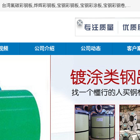
上海志辰实业有限公司主要经销:上海宝钢彩钢卷（宝钢总厂）台湾氟碳彩钢板,烨辉彩钢板,宝钢彩钢板,宝钢彩涂板,宝钢彩钢卷,马钢彩钢板,马钢彩钢卷,镀铝锌钢板,PVDF彩钢板,台湾烨辉彩钢板,高耐候彩钢板,硅改性彩钢板,规格齐全。
视频
公司介绍
公司动态
客户