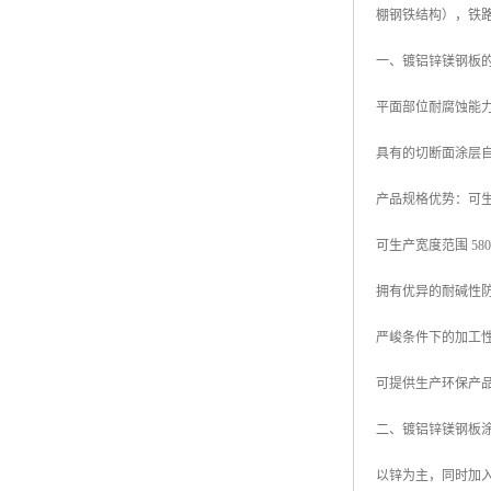
棚钢铁结构），铁
高耐候彩涂板
烨辉彩钢板
一、镀铝锌镁钢板
宝钢彩钢卷
平面部位耐腐蚀能力
宝钢彩钢板
具有的切断面涂层
宝钢彩涂板
产品规格优势：可生产厚
氟碳彩钢板
可生产宽度范围 580mm
拥有优异的耐碱性
严峻条件下的加工
可提供生产环保产品
二、镀铝锌镁钢板
以锌为主，同时加