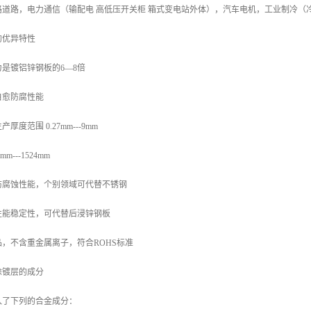
路道路，电力通信（输配电 高低压开关柜 箱式变电站外体），汽车电机，工业制冷（
的优异特性
是镀铝锌钢板的6—8倍
自愈防腐性能
度范围 0.27mm---9mm
---1524mm
防腐蚀性能，个别领域可代替不锈钢
性能稳定性，可代替后浸锌钢板
，不含重金属离子，符合ROHS标准
涂镀层的成分
入了下列的合金成分：