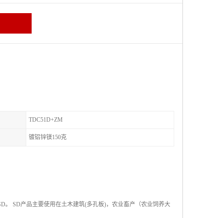
TDC51D+ZM
镀铝锌镁150克
称SD。 SD产品主要使用在土木建筑(多孔板)，农业畜产（农业饲养大