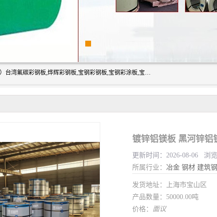
上海志辰实业有限公司主要经销:上海宝钢彩钢卷（宝钢总厂）台湾氟碳彩钢板,烨辉彩钢板,宝钢彩钢板,宝钢彩涂板,宝钢彩钢卷,马钢彩钢板,马钢彩钢卷,镀铝锌钢板,PVDF彩钢板,台湾烨辉彩钢板,高耐候彩钢板,硅改性彩钢板,规格齐全。
镀锌铝镁板 黑河锌铝
更新时间：2026-08-06 浏
所属行业：
冶金
钢材
建筑
发货地址：上海市宝山区
产品数量：50000.00吨
价格：
面议