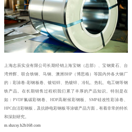
上海志辰实业有限公司长期经销上海宝钢（总部）、宝钢黄石、台
湾烨辉、联合铁钢、马钢、澳洲BHP（博思格）等国内外各大钢厂
的：彩涂卷-彩钢板卷、镀铝锌、热镀锌、冷轧、热轧、电工钢等钢
铁产品。在长期销售过程积我们累了丰厚的产品知识。特别是在
如：PVDF氟碳彩钢卷、HDP高耐候彩钢板、SMP硅改性彩涂卷、
HPC自洁彩钢板，及抗静电彩钢板等涂镀产品方面，有着非常的特长
和深刻研究。
m.shzcsy.b2b168.com