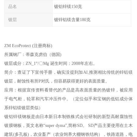
品名
镀铝锌镁150克
镀层
镀锌铝镁含量180克
ZM EcoProtect (注册商标)
所属钢厂：蒂森克虏伯（德国)
镀层成分：ZN_1°/〇Mg 诞生时间：2008年左右。
简介：查证了下宣传手册，确实没提到加AI,推测相比传统的锌铝镁
镀层，耐蚀性有所P对氏，但容易获得更好的表面质量。
应用：根据宣传资料看替代的产品是高表面质量的热镀锌，被应用
于电气柜，轮罩和汽车冲压件中。（定位似乎和宝钢的低铝成分体
系锌铝镁镀层类似）
镀铝锌镁钢板是由日本新日本制铁株式会社研制的新型高耐腐蚀性
镀膜钢板，英文名称“super dyma”,简称SD。 SD产品主要使用在土木
建筑(多孔板)，农业畜产（农业饲养大棚钢铁结构），铁路道路，电