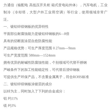
力通信（输配电 高低压开关柜 箱式变电站外体），汽车电机，工业
制冷（冷却塔，大型户外工业用空调）等行业，使用领域非常广
泛。
一、镀铝锌镁钢板的优异特性
平面部位耐腐蚀能力是镀铝锌钢板的6—8倍
具有的切断面涂层自愈防腐性能
产品规格优势：可生产厚度范围 0.27mm---9mm
可生产宽度范围 580mm---1524mm
拥有优异的耐碱性防腐蚀性能，个别领域可代替不锈钢
严峻条件下的加工性能稳定性，可代替后浸锌钢板
可提供生产环保产品，不含重金属离子，符合ROHS标准
二、镀铝锌镁钢板涂镀层的成分
以锌为主，同时加入了下列的合金成分：
铝 约11%
镁 约3%