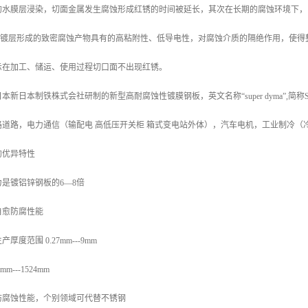
的水膜层浸染，切面金属发生腐蚀形成红锈的时间被延长，其次在长期的腐蚀环境下，
AL镀层形成的致密腐蚀产物具有的高粘附性、低导电性，对腐蚀介质的隔绝作用，使
示在加工、储运、使用过程切口面不出现红锈。
新日本制铁株式会社研制的新型高耐腐蚀性镀膜钢板，英文名称“super dyma”,简
路道路，电力通信（输配电 高低压开关柜 箱式变电站外体），汽车电机，工业制冷（
的优异特性
是镀铝锌钢板的6—8倍
自愈防腐性能
度范围 0.27mm---9mm
---1524mm
防腐蚀性能，个别领域可代替不锈钢