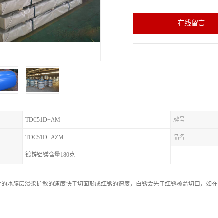
在线留言
TDC51D+AM
牌号
TDC51D+AZM
品名
镀锌铝镁含量180克
分的水膜层浸染扩散的速度快于切面形成红锈的速度，白锈会先于红锈覆盖切口，如在
。