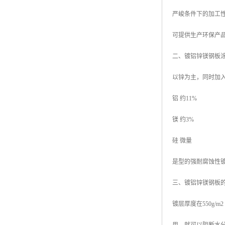
严峻条件下的加工
可提供生产环保产品
二、镀铝锌镁钢板
以锌为主，同时加
铝 约11%
镁 约3%
硅 微量
是型的强耐腐蚀性
三、镀铝锌镁钢板
镀层厚度在550g