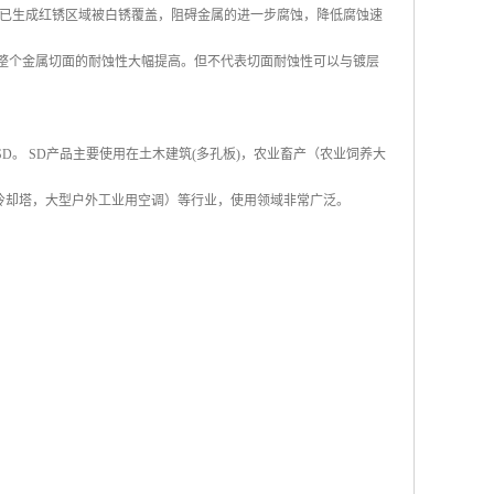
已生成红锈区域被白锈覆盖，阻碍金属的进一步腐蚀，降低腐蚀速
得整个金属切面的耐蚀性大幅提高。但不代表切面耐蚀性可以与镀层
称SD。 SD产品主要使用在土木建筑(多孔板)，农业畜产（农业饲养大
冷却塔，大型户外工业用空调）等行业，使用领域非常广泛。