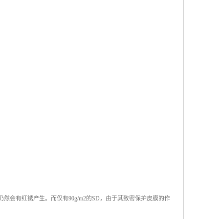
仍然会有红锈产生。而仅有90g/m2的SD，由于其致密保护皮膜的作