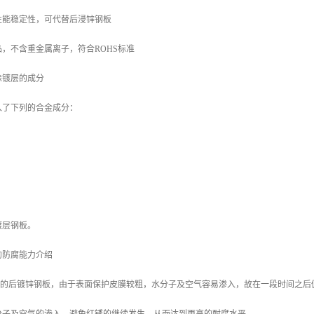
性能稳定性，可代替后浸锌钢板
，不含重金属离子，符合ROHS标准
涂镀层的成分
入了下列的合金成分：
镀层钢板。
的防腐能力介绍
/m2 的后镀锌钢板，由于表面保护皮膜较粗，水分子及空气容易渗入，故在一段时间之后