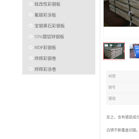
硅改性彩钢板
氟碳彩涂板
宝钢黄石彩钢板
55%镀铝锌钢板
HDP彩钢板
烨辉彩钢卷
烨辉彩涂卷
材质
马钢彩钢板卷
钢号
宝钢彩涂卷
镀层
SMP硅改性彩钢板
烨辉彩涂板
反之，含有镀层成
镀铝锌
白锈不断覆盖切面
马钢彩涂板