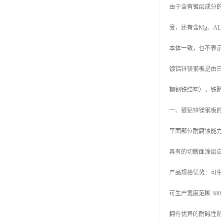
由于含有镀层成分
高耐候彩涂板
烨辉彩钢板
度，还有含Mg、
宝钢彩钢卷
本体一致，也不表
宝钢彩钢板
镀铝锌镁钢板是由日本
宝钢彩涂板
棚钢铁结构），铁
氟碳彩钢板
一、镀铝锌镁钢板
平面部位耐腐蚀能力
具有的切断面涂层
产品规格优势：可生产厚
可生产宽度范围 580mm
拥有优异的耐碱性