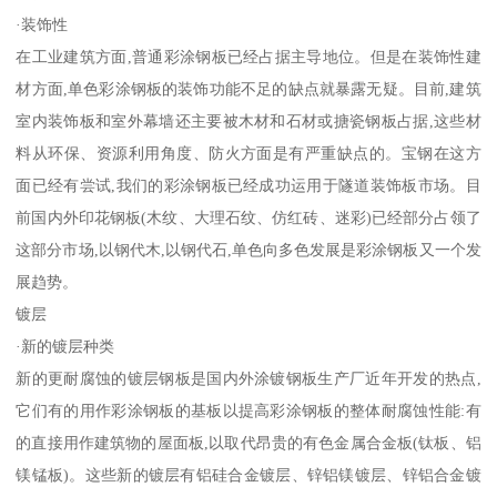
·装饰性
在工业建筑方面,普通彩涂钢板已经占据主导地位。但是在装饰性建
材方面,单色彩涂钢板的装饰功能不足的缺点就暴露无疑。目前,建筑
室内装饰板和室外幕墙还主要被木材和石材或搪瓷钢板占据,这些材
料从环保、资源利用角度、防火方面是有严重缺点的。宝钢在这方
面已经有尝试,我们的彩涂钢板已经成功运用于隧道装饰板市场。目
前国内外印花钢板(木纹、大理石纹、仿红砖、迷彩)已经部分占领了
这部分市场,以钢代木,以钢代石,单色向多色发展是彩涂钢板又一个发
展趋势。
镀层
·新的镀层种类
新的更耐腐蚀的镀层钢板是国内外涂镀钢板生产厂近年开发的热点,
它们有的用作彩涂钢板的基板以提高彩涂钢板的整体耐腐蚀性能:有
的直接用作建筑物的屋面板,以取代昂贵的有色金属合金板(钛板、铝
镁锰板)。这些新的镀层有铝硅合金镀层、锌铝镁镀层、锌铝合金镀