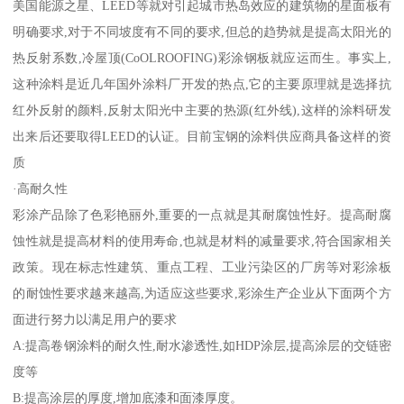
美国能源之星、LEED等就对引起城市热岛效应的建筑物的星面板有
明确要求,对于不同坡度有不同的要求,但总的趋势就是提高太阳光的
热反射系数,冷屋顶(CoOLROOFING)彩涂钢板就应运而生。事实上,
这种涂料是近几年国外涂料厂开发的热点,它的主要原理就是选择抗
红外反射的颜料,反射太阳光中主要的热源(红外线),这样的涂料研发
出来后还要取得LEED的认证。目前宝钢的涂料供应商具备这样的资
质
·高耐久性
彩涂产品除了色彩艳丽外,重要的一点就是其耐腐蚀性好。提高耐腐
蚀性就是提高材料的使用寿命,也就是材料的减量要求,符合国家相关
政策。现在标志性建筑、重点工程、工业污染区的厂房等对彩涂板
的耐蚀性要求越来越高,为适应这些要求,彩涂生产企业从下面两个方
面进行努力以满足用户的要求
A:提高卷钢涂料的耐久性,耐水渗透性,如HDP涂层,提高涂层的交链密
度等
B:提高涂层的厚度,增加底漆和面漆厚度。