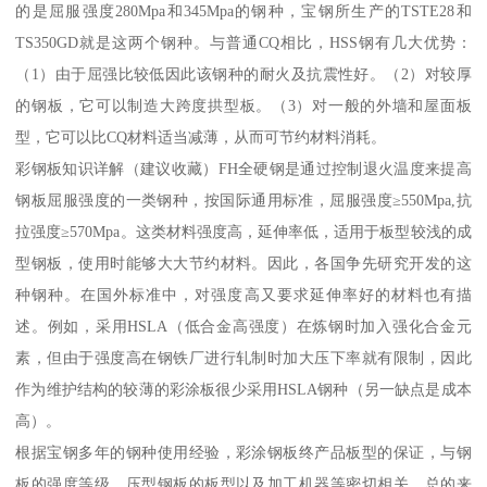
的是屈服强度280Mpa和345Mpa的钢种，宝钢所生产的TSTE28和
TS350GD就是这两个钢种。与普通CQ相比，HSS钢有几大优势：
（1）由于屈强比较低因此该钢种的耐火及抗震性好。（2）对较厚
的钢板，它可以制造大跨度拱型板。（3）对一般的外墙和屋面板
型，它可以比CQ材料适当减薄，从而可节约材料消耗。
彩钢板知识详解（建议收藏）FH全硬钢是通过控制退火温度来提高
钢板屈服强度的一类钢种，按国际通用标准，屈服强度≥550Mpa,抗
拉强度≥570Mpa。这类材料强度高，延伸率低，适用于板型较浅的成
型钢板，使用时能够大大节约材料。因此，各国争先研究开发的这
种钢种。在国外标准中，对强度高又要求延伸率好的材料也有描
述。例如，采用HSLA（低合金高强度）在炼钢时加入强化合金元
素，但由于强度高在钢铁厂进行轧制时加大压下率就有限制，因此
作为维护结构的较薄的彩涂板很少采用HSLA钢种（另一缺点是成本
高）。
根据宝钢多年的钢种使用经验，彩涂钢板终产品板型的保证，与钢
板的强度等级、压型钢板的板型以及加工机器等密切相关。总的来