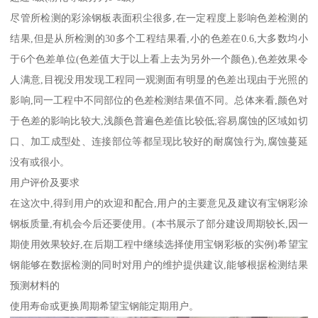
尽管所检测的彩涂钢板表面积尘很多,在一定程度上影响色差检测的
结果,但是从所检测的30多个工程结果看,小的色差在0.6,大多数均小
于6个色差单位(色差值大于以上看上去为另外一个颜色),色差效果令
人满意,目视没用发现工程同一观测面有明显的色差出现由于光照的
影响,同一工程中不同部位的色差检测结果值不同。总体来看,颜色对
于色差的影响比较大,浅颜色普遍色差值比较低;容易腐蚀的区域如切
口、加工成型处、连接部位等都呈现比较好的耐腐蚀行为,腐蚀蔓延
没有或很小。
用户评价及要求
在这次中,得到用户的欢迎和配合,用户的主要意见及建议有宝钢彩涂
钢板质量,有机会今后还要使用。(本书展示了部分建设周期较长,因一
期使用效果较好,在后期工程中继续选择使用宝钢彩板的实例)希望宝
钢能够在数据检测的同时对用户的维护提供建议,能够根据检测结果
预测材料的
使用寿命或更换周期希望宝钢能定期用户。