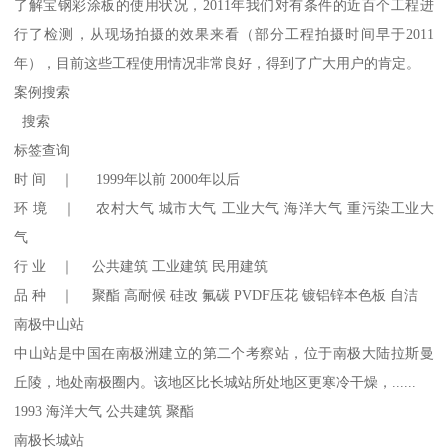
了解宝钢彩涂板的使用状况，2011年我们对有条件的近百个工程进
行了检测，从现场拍摄的效果来看（部分工程拍摄时间早于2011
年），目前这些工程使用情况非常良好，得到了广大用户的肯定。
案例搜索
搜索
标签查询
时 间 ｜ 1999年以前 2000年以后
环 境 ｜ 农村大气 城市大气 工业大气 海洋大气 重污染工业大
气
行 业 ｜ 公共建筑 工业建筑 民用建筑
品 种 ｜ 聚酯 高耐候 硅改 氟碳 PVDF压花 镀铝锌本色板 自洁
南极中山站
中山站是中国在南极洲建立的第二个考察站，位于南极大陆拉斯曼
丘陵，地处南极圈内。该地区比长城站所处地区更寒冷干燥，......
1993 海洋大气 公共建筑 聚酯
南极长城站