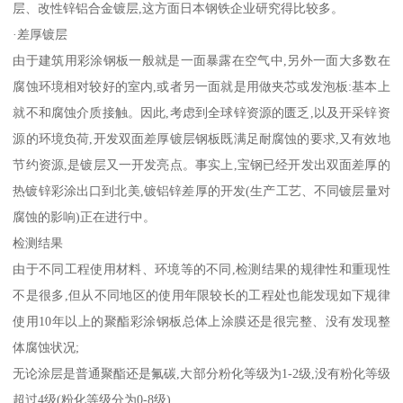
层、改性锌铝合金镀层,这方面日本钢铁企业研究得比较多。
·差厚镀层
由于建筑用彩涂钢板一般就是一面暴露在空气中,另外一面大多数在
腐蚀环境相对较好的室内,或者另一面就是用做夹芯或发泡板:基本上
就不和腐蚀介质接触。因此,考虑到全球锌资源的匮乏,以及开采锌资
源的环境负荷,开发双面差厚镀层钢板既满足耐腐蚀的要求,又有效地
节约资源,是镀层又一开发亮点。事实上,宝钢已经开发出双面差厚的
热镀锌彩涂出口到北美,镀铝锌差厚的开发(生产工艺、不同镀层量对
腐蚀的影响)正在进行中。
检测结果
由于不同工程使用材料、环境等的不同,检测结果的规律性和重现性
不是很多,但从不同地区的使用年限较长的工程处也能发现如下规律
使用10年以上的聚酯彩涂钢板总体上涂膜还是很完整、没有发现整
体腐蚀状况;
无论涂层是普通聚酯还是氟碳,大部分粉化等级为1-2级,没有粉化等级
超过4级(粉化等级分为0-8级)